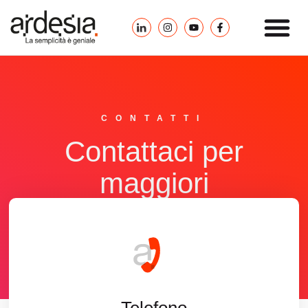
CONTATTI
Contattaci per
maggiori
informazioni
Compila il form
Telefono