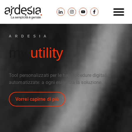
ARDESIA
my.
utility
Tool personalizzati per le tue procedure digitali
automatizzate: a ogni esigenza la soluzione.
Vorrei capirne di più