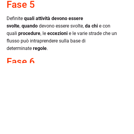
Fase 5
Definite
quali attività devono essere
svolte
,
quando
devono essere svolte,
da chi
e con
quali
procedure
, le
eccezioni
e le varie strade che un
flusso può intraprendere sulla base di
determinate
regole
.
Fase 6
Stabilite i
parametri per valutare le performance
.
I vantaggi del
Workflow
Management