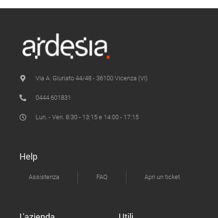
Via A. Giuriato 44/48 - 36100 Vicenza (VI)
0444 601831
Lun. - Ven. 8:30 - 13:15 e 14:00 - 17:15
Help
Assistenza
FAQ
Apri un ticket
L'azienda
Utili