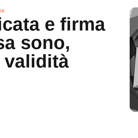
EC
icata e firma
osa sono,
 validità