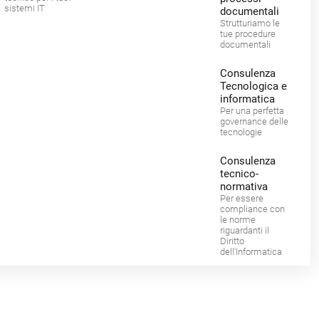
sistemi IT
documentali
Strutturiamo le
tue procedure
documentali
Consulenza
Tecnologica e
informatica
Per una perfetta
governance delle
tecnologie
Consulenza
tecnico-
normativa
Per essere
compliance con
le norme
riguardanti il
Diritto
dell'Informatica