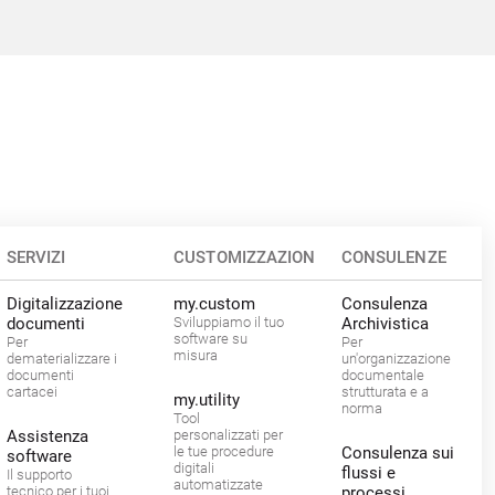
SERVIZI
CUSTOMIZZAZIONI
CONSULENZE
Digitalizzazione
my.custom
Consulenza
documenti
Sviluppiamo il tuo
Archivistica
software su
Per
Per
misura
dematerializzare i
un'organizzazione
documenti
documentale
cartacei
strutturata e a
my.utility
norma
Tool
Assistenza
personalizzati per
le tue procedure
Consulenza sui
software
digitali
flussi e
Il supporto
automatizzate
tecnico per i tuoi
processi