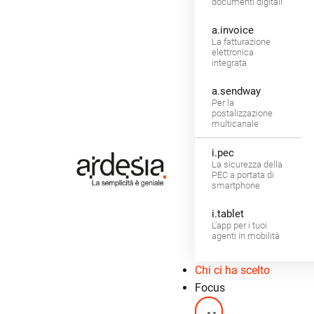
documenti digitali
a.invoice
La fatturazione
elettronica
integrata
a.sendway
Per la
postalizzazione
multicanale
i.pec
La sicurezza della
PEC a portata di
smartphone
i.tablet
L’app per i tuoi
agenti in mobilità
Chi ci ha scelto
Focus