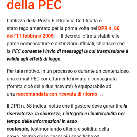
della PEC
L’utilizzo della
Posta Elettronica Certificata è
stat
o
regolamentat
o per la prima volta
nel
DPR n. 68
dell’11 febbraio 2005→
.
Il
decreto, oltre a stabilire le
prime nomenclature e distinzioni ufficiali, chiarisce che
la
PEC
consente l’invio di messaggi la cui trasmissione è
valida agli effetti di legge
.
Per tale motivo
, in un processo o durante un contenzioso,
una e-mail PEC correttamente inviata e consegnata
(
fornita cioè
delle due
ricevute) è
equiparabile ad
una
raccomandata con ricevuta di ritorno→
.
Il DPR n. 68
indica
inoltre
che il gestore deve garantire
la
riservatezza, la sicurezza, l’integrità e l’inalterabilità nel
tempo delle informazioni in esso
contenute
,
testimoniando ulteriore
solidità
della
prova
.
Norme d’uso ancor più specifiche ed