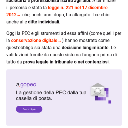
societaria
e
professionisti iscritti agli albi
.
A terminare
il
percorso è stata
la
legge n. 221 nel 17 dicembre
2012→
che, pochi anni dopo, ha allargato il cerchio
anche
alle
ditte individuali
.
Oggi la PEC e gli strumenti ad essa affini (come quelli per
la
conservazione digitale→
) hanno mostrato come
quest’obbligo sia stata una
decisione
lungimirante
.
Le
validazioni fornite da questo sistema fungono
prima di
tutto
da
prova
legale in tribunale o nei contenziosi
.