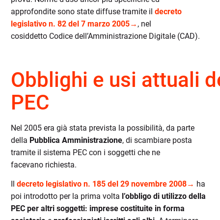
approfondite
sono state
diffuse tramite il
decreto
legislativo n. 82 del 7 marzo 2005→
, nel
cosiddetto
Codice dell’Amministrazione Digitale (CAD).
O
bblig
hi
e
u
s
i
attual
i
d
PEC
Nel 2005
era già stata prevista la possibilità, da parte
della
Pubblica Amministrazione
, di
scambiare posta
tramite
il sistema
PEC
con i soggetti che ne
facevano
richiesta.
Il
decreto legislativo n. 185 del 29 novembre 2008→
ha
poi
introdotto per la prima volta
l’obbligo di utilizzo della
PEC per altri soggetti
:
imprese costituite in forma