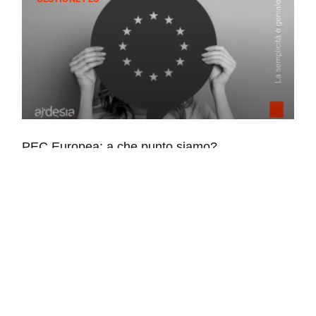
PEC Europea: a che punto siamo?
Di fatto, a oggi, non è ancora stato emanato alcun DPCM
sulle procedure di adeguamento: i provider PEC sono
perciò in attesa di nuove direttive
9 Ottobre 2023
GESTIONE PEC